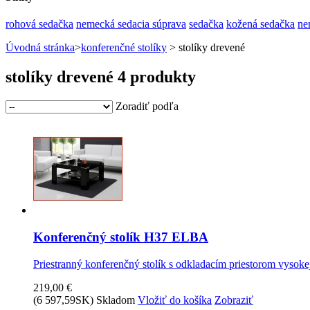
rohová sedačka
nemecká sedacia súprava
sedačka
kožená sedačka
ne
Úvodná stránka
>
konferenčné stolíky
> stolíky drevené
stolíky drevené
4 produkty
Zoradiť podľa
Konferenčný stolík H37 ELBA
Priestranný konferenčný stolík s odkladacím priestorom vysok
219,00 €
(6 597,59SK)
Skladom
Vložiť do košíka
Zobraziť