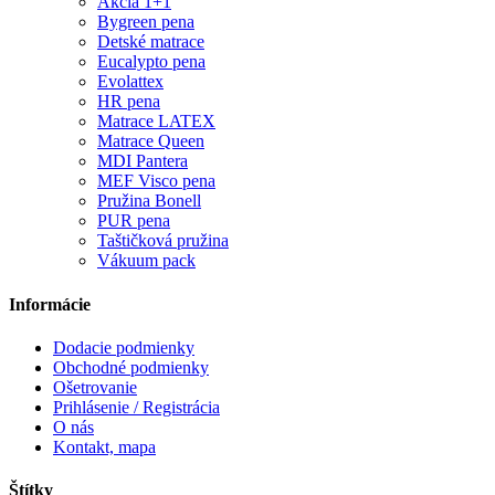
Akcia 1+1
Bygreen pena
Detské matrace
Eucalypto pena
Evolattex
HR pena
Matrace LATEX
Matrace Queen
MDI Pantera
MEF Visco pena
Pružina Bonell
PUR pena
Taštičková pružina
Vákuum pack
Informácie
Dodacie podmienky
Obchodné podmienky
Ošetrovanie
Prihlásenie / Registrácia
O nás
Kontakt, mapa
Štítky