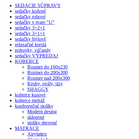
SEDACIE SÚPRAVY
sedačky kožené
sedačky rohové
sedačky v tvare "U"
sedačky 3+2+1
sedačky 3+1+1
sedačky štýlové
relaxačné kreslá
pohovky, váľandy
sedačky VÝPREDAJ
KOBERCE
Rozmer do 160x230
Rozmer do 200x300
Rozmer nad 200x300
Kruhy, ovály, slzy
SHAGGY
koberce kusové
koberce metráž
konferenčné stolíky
Modern desing
sklenené
stolíky drevené
MATRACE
Airylattex