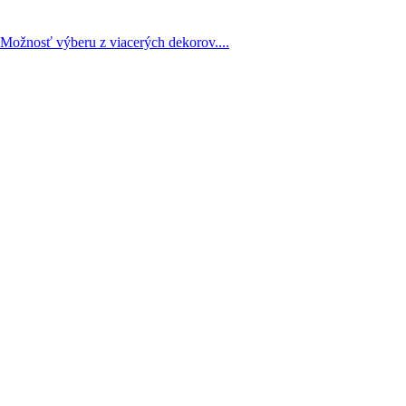
 Možnosť výberu z viacerých dekorov....
lesku, bytové doplnky, stojany .... Kompletný...