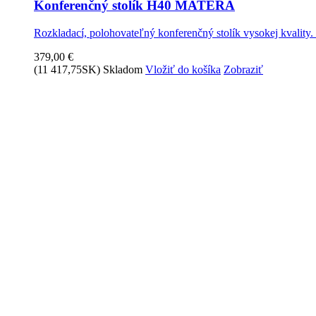
Konferenčný stolík H40 MATERA
Rozkladací, polohovateľný konferenčný stolík vysokej kvality.
379,00 €
(11 417,75SK)
Skladom
Vložiť do košíka
Zobraziť
Stoličky a stolíky vo vysokom...
Katalog stolov, stoličiek a konferenčných stolíkov vo vysokom 
0,00 €
(0,00SK)
Skladom
Vložiť do košíka
Zobraziť
položiek:
Hľadať
Zadajte názov produktu
Košík