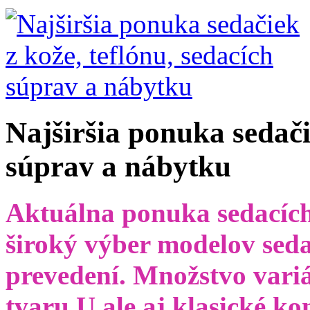
Najširšia ponuka sedači
súprav a nábytku
Aktuálna ponuka sedacích
široký výber modelov seda
prevedení. Množstvo variá
tvaru U ale aj klasické k