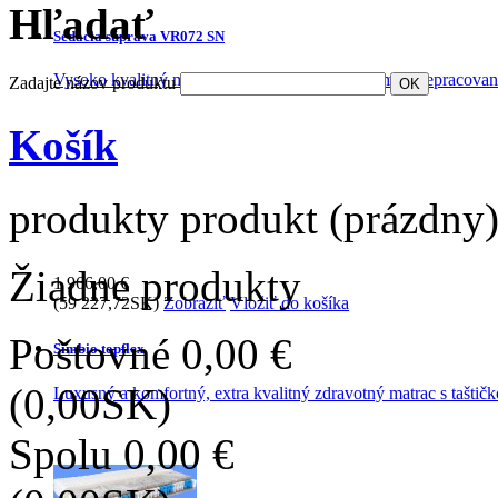
Hľadať
Sedacia súprava VR072 SN
Vysoko kvalitný model, ktorý vďaka proporciám a prepracovanej
Zadajte názov produktu
Košík
produkty
produkt
(prázdny
Žiadne produkty
1 966,00 €
(59 227,72SK)
Zobraziť
Vložiť do košíka
Poštovné
0,00 €
Simbio topflex
(0,00SK)
Luxusný a komfortný, extra kvalitný zdravotný matrac s taštičk
Spolu
0,00 €