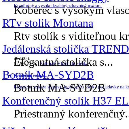
Komfortný a vysoko kvalitný zdravotný matrac.
Koberec s vysokým vlaso
RTv stolik Montana
Rtv stolík s viditeľnou k
Jedálenská stolička TREN
Elegantná stolička s...
208,00 €
(6 266,21SK)
Zobraziť
Vložiť do košíka
Botník MA-SYD2B
Komfortná sedacia...
Botník MA-SYD2B
Elegantná sedacia súprava, ktorá spĺňa všetky požiadavky na k
Konferenčný stolík H37 E
Priestranný konferenčný..