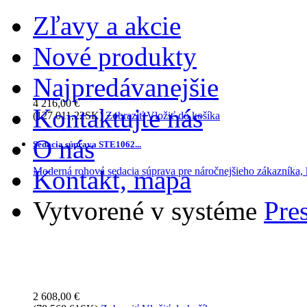
Zľavy a akcie
Nové produkty
Najpredávanejšie
4 216,00 €
Kontaktujte nás
(127 011,22SK)
Zobraziť
Vložiť do košíka
O nás
Sedacia súprava STE1062...
Moderná rohová sedacia súprava pre náročnejšieho zákazníka, k
Kontakt, mapa
Vytvorené v systéme
Pre
2 608,00 €