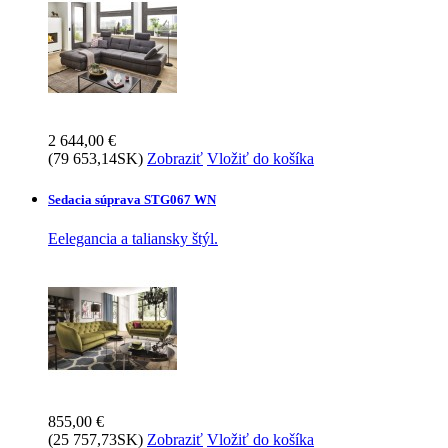
2 644,00 €
(79 653,14SK)
Zobraziť
Vložiť do košíka
Sedacia súprava STG067 WN
Eelegancia a taliansky štýl.
855,00 €
(25 757,73SK)
Zobraziť
Vložiť do košíka