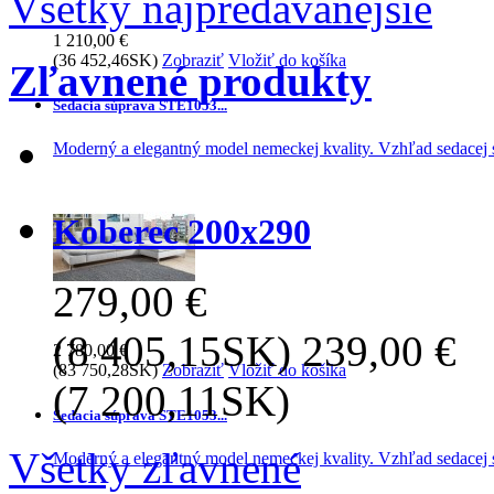
Všetky najpredávanejšie
1 210,00 €
(36 452,46SK)
Zobraziť
Vložiť do košíka
Zľavnené produkty
Sedacia súprava STE1053...
Moderný a elegantný model nemeckej kvality. Vzhľad sedacej s
Koberec 200x290
279,00 €
(8 405,15SK)
239,00 €
2 780,00 €
(83 750,28SK)
Zobraziť
Vložiť do košíka
(7 200,11SK)
Sedacia súprava STE1053...
Všetky zľavnené
Moderný a elegantný model nemeckej kvality. Vzhľad sedacej s