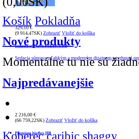
(0,00SK)
Košík
Pokladňa
329,10 €
(9 914,47SK)
Zobraziť
Vložiť do košíka
Nové produkty
Sedacia súprava STE1071 PD
Momentálne tu nie sú žiad
Sedacia súprava s ľahkým a moderným dizajnom navrhnutá pre 
Najpredávanejšie
2 216,00 €
(66 759,22SK)
Zobraziť
Vložiť do košíka
Koberec caribic shaggy
Premium bioflex HR