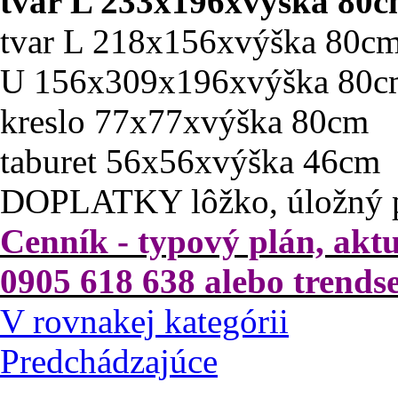
ROZMERY
tvar L 233x196xvýška 80
tvar L 218x156xvýška 80c
U 156x309x196xvýška 80
kreslo 77x77xvýška 80cm
taburet 56x56xvýška 46cm
DOPLATKY lôžko, úložný pr
Cenník - typový plán, akt
0905 618 638 alebo trend
V rovnakej kategórii