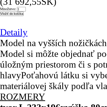
1 052,00 €
(31 692,55SK)
Množstvo:
Detaily
Model na vyšších nožičkách 
Model si môžte objednať pod
úložným priestorom či s po
hlavyPoťahovú látku si vyber
materiálovej škály podľa vl