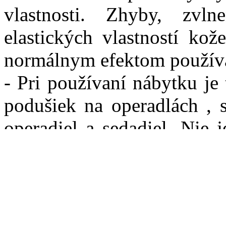
vlastnosti. Zhyby, zvl
elastických vlastností kož
normálnym efektom používa
- Pri používaní nábytku je
podušiek na operadlách , 
operadiel a sedadiel. Nie 
rovnomerne používať vše
používania sa rozložia
prirodzeným znamením plyn
- Vyhýbajte sa sedeni