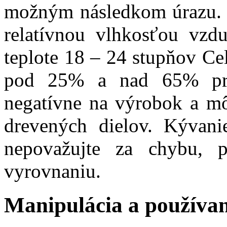
možným následkom úrazu. N
relatívnou vlhkosťou vz
teplote 18 – 24 stupňov Cel
pod 25% a nad 65% prib
negatívne na výrobok a mô
drevených dielov. Kývan
nepovažujte za chybu, 
vyrovnaniu.
Manipulácia a používa