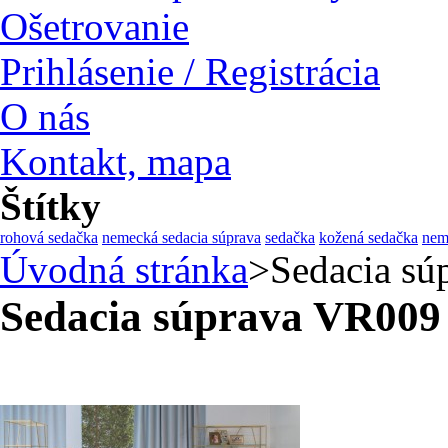
Ošetrovanie
Prihlásenie / Registrácia
O nás
Kontakt, mapa
Štítky
rohová sedačka
nemecká sedacia súprava
sedačka
kožená sedačka
nem
Úvodná stránka
>
Sedacia s
Sedacia súprava VR00