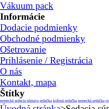
Vákuum pack
Informácie
Dodacie podmienky
Obchodné podmienky
Ošetrovanie
Prihlásenie / Registrácia
O nás
Kontakt, mapa
Štítky
nemecká sedacia súprava
sedačka
kožená sedačka
nemecká sedačka
ro
Úvodná stránka
>
Sedacia s