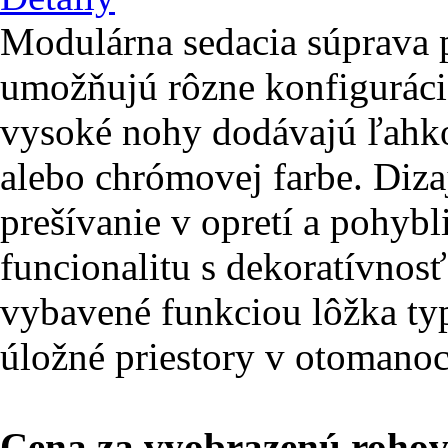
Modulárna sedacia súprava 
umožňujú rôzne konfigurácie
vysoké nohy dodávajú ľahkos
alebo chrómovej farbe. Diza
prešívanie v opretí a pohybl
funcionalitu s dekoratívnos
vybavené funkciou lôžka ty
úložné priestory v otomanoc
Cena za vyobrazenú rohov