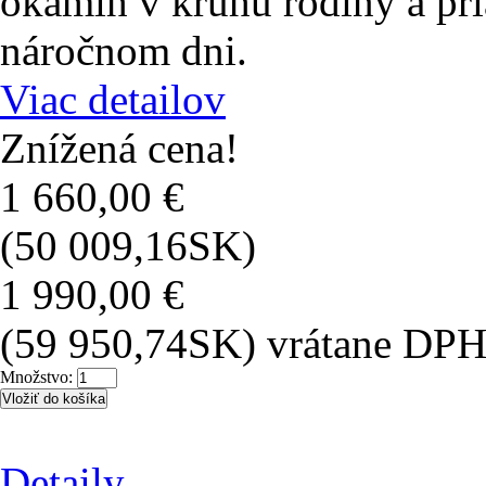
okamih v kruhu rodiny a pri
náročnom dni.
Viac detailov
Znížená cena!
1 660,00 €
(50 009,16SK)
1 990,00 €
(59 950,74SK)
vrátane DP
Množstvo:
Detaily