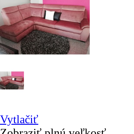
Vytlačiť
Zobraziť plnú veľkosť