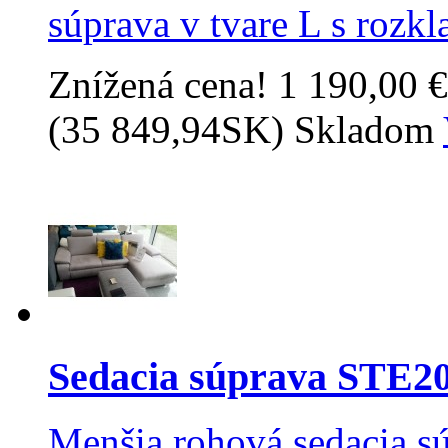
súprava v tvare L s rozk
Znížená cena!
1 190,00 €
(35 849,94SK)
Skladom
Sedacia súprava STE2
Menšia rohová sedacia sú