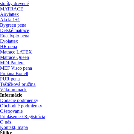
stolíky drevené
MATRACE
Airylattex
Akcia 1+1
Bygreen pena
Detské matrace
Eucalypto pena
Evolattex
HR pena
Matrace LATEX
Matrace Queen
MDI Pantera
MEF Visco pena
Pružina Bonell
PUR pena
Taštičková pružina
Vákuum pack
Informácie
Dodacie podmienky
Obchodné podmienky
Ošetrovanie
Prihlásenie / Registrácia
O nás
Kontakt, mapa
Štítky