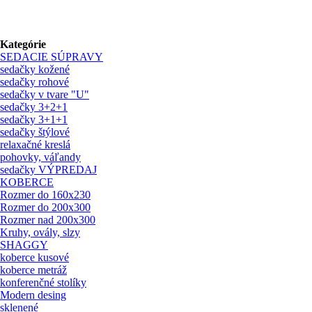
Kategórie
SEDACIE SÚPRAVY
sedačky kožené
sedačky rohové
sedačky v tvare "U"
sedačky 3+2+1
sedačky 3+1+1
sedačky štýlové
relaxačné kreslá
pohovky, váľandy
sedačky VÝPREDAJ
KOBERCE
Rozmer do 160x230
Rozmer do 200x300
Rozmer nad 200x300
Kruhy, ovály, slzy
SHAGGY
koberce kusové
koberce metráž
konferenčné stolíky
Modern desing
sklenené